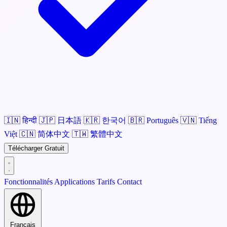
🇮🇳
हिन्दी
🇯🇵
日本語
🇰🇷
한국어
🇧🇷
Português
🇻🇳
Tiếng
Việt
🇨🇳
简体中文
🇹🇼
繁體中文
Télécharger Gratuit
Fonctionnalités
Applications
Tarifs
Contact
Français