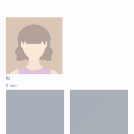
🛍️
Rainie