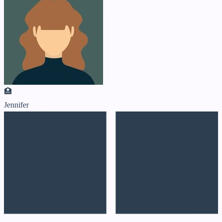
🏥
Jennifer