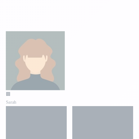
🏢
Sarah