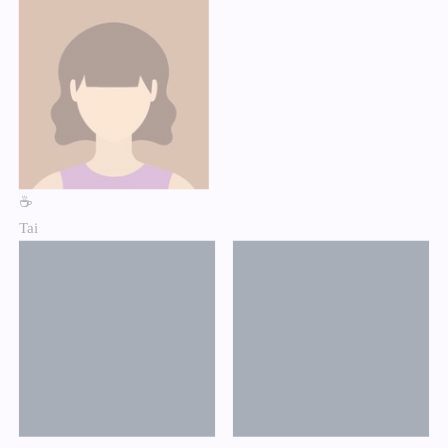
☕
Tai