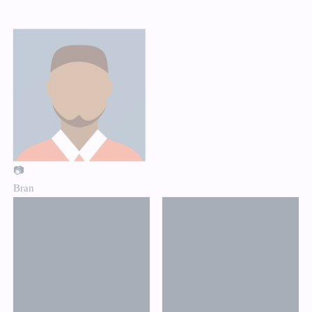
📷
Bran