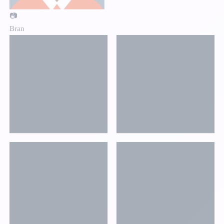
📷
Bran