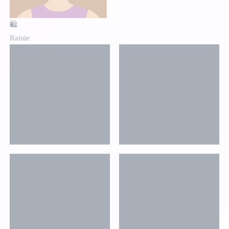
🛍️
Rainie