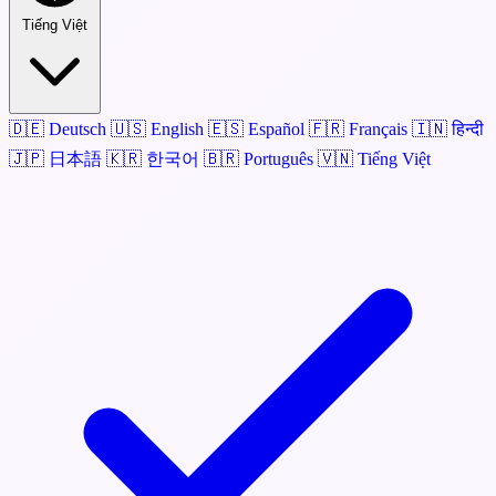
Tiếng Việt
🇩🇪
Deutsch
🇺🇸
English
🇪🇸
Español
🇫🇷
Français
🇮🇳
हिन्दी
🇯🇵
日本語
🇰🇷
한국어
🇧🇷
Português
🇻🇳
Tiếng Việt