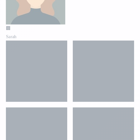
🏢
Sarah