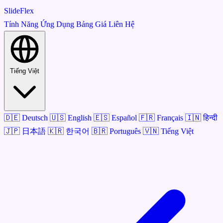
SlideFlex
Tính Năng
Ứng Dụng
Bảng Giá
Liên Hệ
Tiếng Việt
🇩🇪
Deutsch
🇺🇸
English
🇪🇸
Español
🇫🇷
Français
🇮🇳
हिन्दी
🇯🇵
日本語
🇰🇷
한국어
🇧🇷
Português
🇻🇳
Tiếng Việt