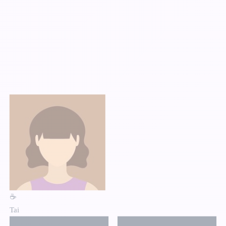
☕
Tai