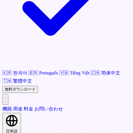
🇰🇷
한국어
🇧🇷
Português
🇻🇳
Tiếng Việt
🇨🇳
简体中文
🇹🇼
繁體中文
無料ダウンロード
機能
用途
料金
お問い合わせ
日本語