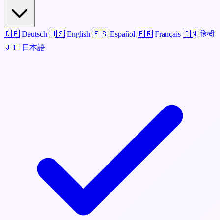
🇩🇪
Deutsch
🇺🇸
English
🇪🇸
Español
🇫🇷
Français
🇮🇳
हिन्दी
🇯🇵
日本語