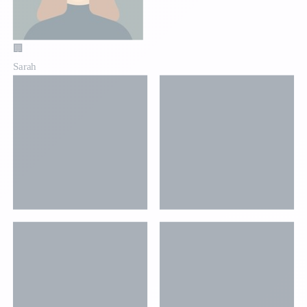
🏢
Sarah