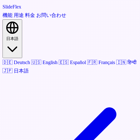
SlideFlex
機能
用途
料金
お問い合わせ
日本語
🇩🇪
Deutsch
🇺🇸
English
🇪🇸
Español
🇫🇷
Français
🇮🇳
हिन्दी
🇯🇵
日本語