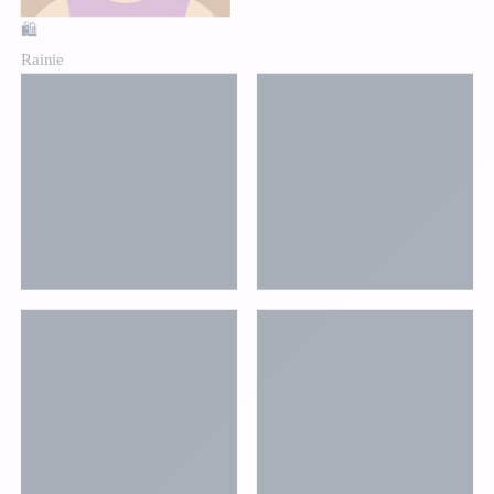
🛍️
Rainie